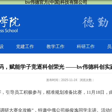
bv伟德官方(中国)科技有限公司
设
党建工作
教学工作
科研工作
员
码，赋能学子竞逐科创荣光 ——bv伟德科创
发布时间：2025-11-24
浏览次数：
赛，引导员工积极参与，精准规划准备比赛，
11
月
18
日，
场调研大赛全攻略”，特邀中俄公司
杨俊逸同学主讲。
活动