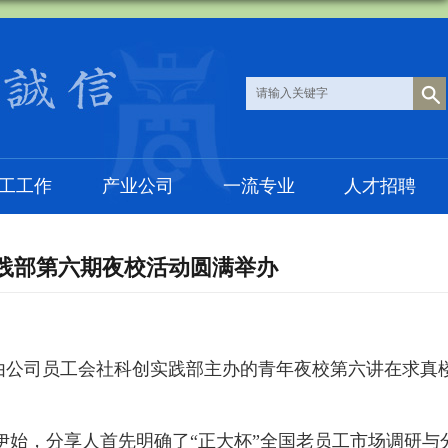
工工作
产业公司
一流专业
人才招聘
实践部第六期夜校活动圆满举办
由公司员工会社科创实践部主办的青年夜校第六讲在求真
伊始，分享人
首先明确了“正大杯”全国老员工市场调研与