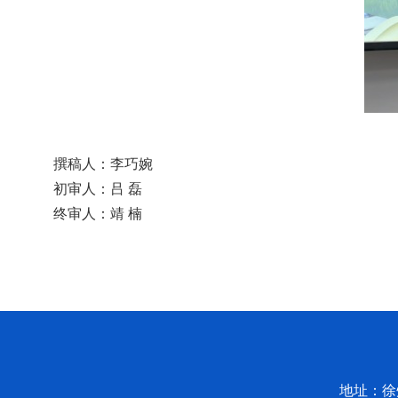
撰稿人：李巧婉
初审人：吕
磊
终审人：靖
楠
地址：徐