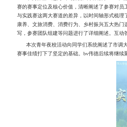
赛的赛事定位及核心价值，清晰阐述了参赛对员
与实践赛这两大赛道的差异，以时间轴形式梳理
康养、文旅消费、消费行为、乡村振兴五大热门
写，参赛团队组建等问题进行了详细阐述。互动
本次青年夜校活动向同学们系统阐述了市调
赛事佳绩打下了坚定的基础。bv伟德后续将继