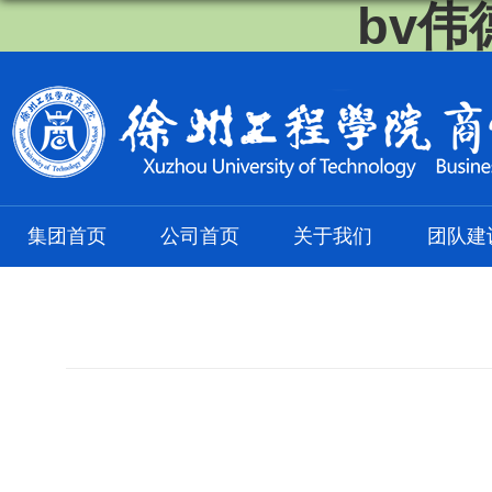
bv伟
集团首页
公司首页
关于我们
团队建