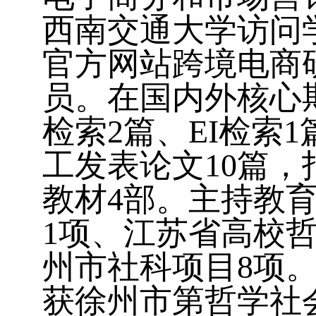
西南交通大学访问学
官方网站跨境电商
员。在国内外核心期
检索2篇、EI检索1
工发表论文10篇，
教材4部。主持教
1项、江苏省高校
州市社科项目8项
获徐州市第哲学社