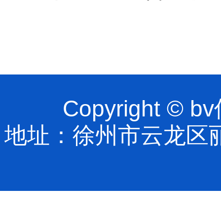
Copyright 
地址：徐州市云龙区丽