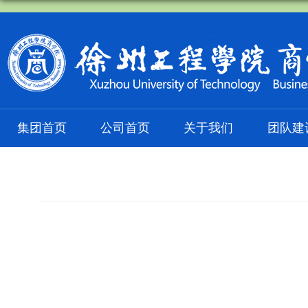
集团首页
公司首页
关于我们
团队建