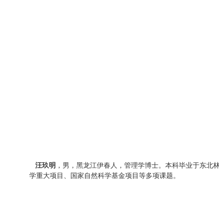
汪玖明
，男，黑龙江伊春人，管理学博士。本科毕业于东北
学重大项目、国家自然科学基金项目等多项课题。