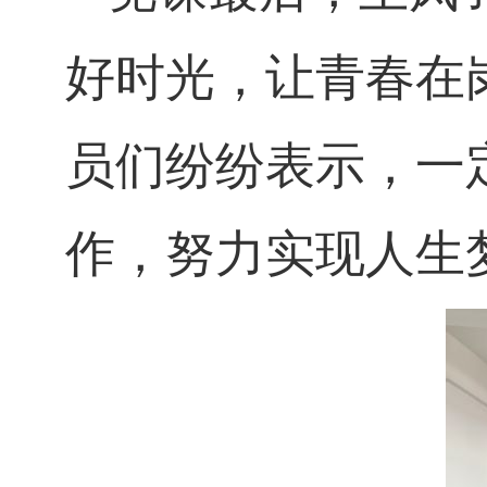
好时光，让青春在
员们纷纷表示，一
作，努力实现人生