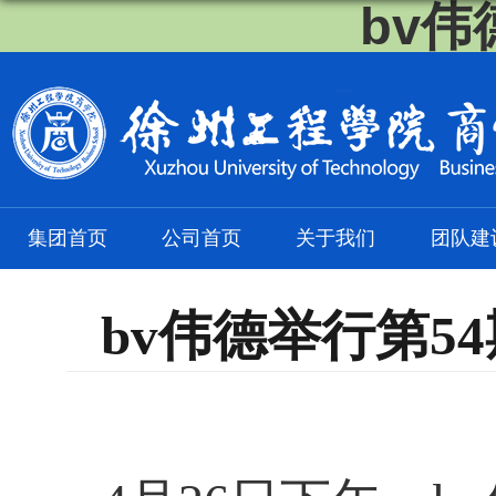
bv伟
集团首页
公司首页
关于我们
团队建
bv伟德举行第