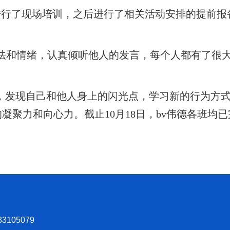
并进行了现场培训，之后进行了相关活动安排的提前报
法和情绪，认真倾听他人的发言，每个人都有了很
，发现自己和他人身上的闪光点，学习新的行为方
的凝聚力和向心力。截止
10
月
1
8日，bv伟德各班均
3105079