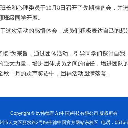
班长和心理委员于
10月8日召开了先期准备会，
领班级同学开展。
于这次活动的感悟体会，成员们积极表达自己的想
链接”为宗旨，通过团体活动，引导同学们探讨自我
的强大力量，增进团体成员之间的信任，增进团队
金秋十月的欢声笑语中，团辅活动圆满落幕。
Copyright ©️ bv伟德官方(中国)科技有限公司 版权所有
州市云龙区丽水路2号bv伟德中国官方网站东校区
电话：0516-8