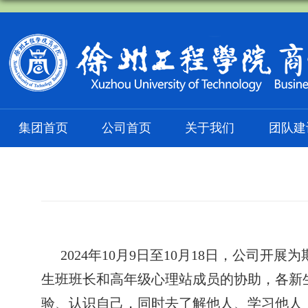
集团首页
公司首页
关于我们
团队建
202
4年10月9日至10月1
8
日，公司开展为
生班班长和高年级心理站成员的协助，各新
验、认识自己，同时去了解他人、学习他人