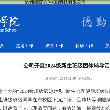
bv伟德官方(中国)科技有限公司
设
党建工作
教学工作
科研工作
员
公司开展2024级新生班级团体辅导
发布时间：2024-11-25
浏览次数：
期十天的
“
202
4级班级破冰活动”新生心理健康班级
生班级班级同学在东校区下沉广场、足球场等地陆
，以改善个人心理适应问题，有效沟通，搭建彼此