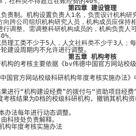
%
，社科类不得超过在账经费的
40%
。
第四章 建设管理
人负责制。机构设置负责人
1
名，负责设计机构研
方向跨公司组织机构研究人员，机构成员应保持
进行调整。需调整科研机构成员的，机构负责人
30%
。
成员理工类不少于
5
人，人文社科类不少于
3
人；
一轮建设周期内不允许进行调整。
第五章 机构考核
机构的考核主要依据《bv伟德中国官方网站校
德中国官方网站校级科研机构年度考核实施办法》
果进行“机构建设经费”的拨付与“资助项目经费
度考核结果为
D
档的校级科研机构，撤销其机构资
本办法每年进行动态调整。
由科技处负责解释。
研机构年度考核实施办法