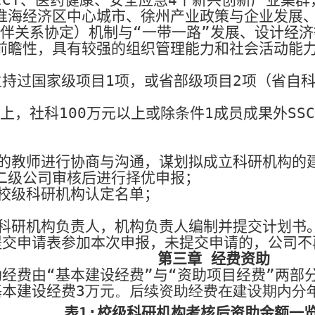
淮海经济区中心城市、徐州产业政策与企业发展
伴关系协定）机制与“一带一路”发展、设计经
前瞻性，具有较强的组织管理能力和社会活动能
主持过国家级项目
1
项，或省部级项目
2
项（省自
以上，社科
100
万元以上或除条件
1
成员成果外
SS
的教师进行协商与沟通，谋划拟成立科研机构的建
二级公司审核后进行择优申报；
校级科研机构认定名单；
科研机构负责人，机构负责人编制并提交计划书
提交申请表参加本次申报，未提交申请的，公司不
第三章 经费资助
经费由“基本建设经费”与“资助项目经费”两部
基本建设经费
3
万元。后续资助经费在建设期内分
表
1:
校级科研机构考核后资助金额一