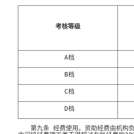
考核等级
A
档
B
档
C
档
D
档
第九条
经费使用。资助经费由机构负