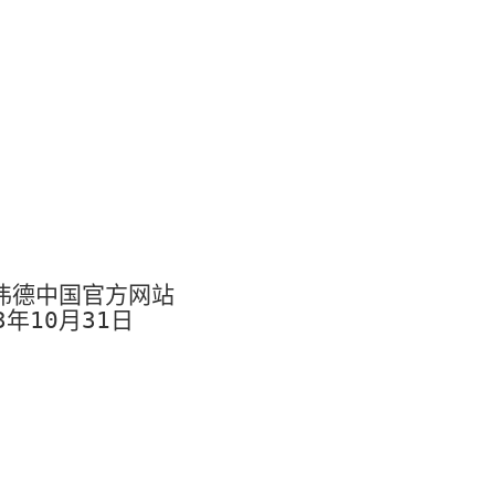
v伟德中国官方网站
3
年
10
月
31
日